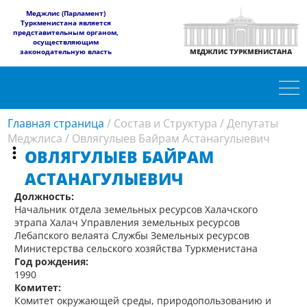
​Меджлис (Парламент)
Туркменистана является
представительным органом,
осуществляющим
законодательную власть
МЕДЖЛИС ТУРКМЕНИСТАНА
Главная страница
/
Состав и Структура
/
Депутаты
Меджлиса
/
Овлягулыев Байрам Астанагулыевич
ОВЛЯГУЛЫЕВ БАЙРАМ
АСТАНАГУЛЫЕВИЧ
Должность:
Начальник отдела земельных ресурсов Халачского
этрапа Халач Управления земельных ресурсов
Лебапского велаята Службы Земельных ресурсов
Министерства сельского хозяйства Туркменистана
Год рождения:
1990
Комитет:
Комитет окружающей среды, природопользованию и