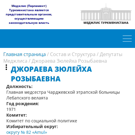
​Меджлис (Парламент)
Туркменистана является
представительным органом,
осуществляющим
законодательную власть
МЕДЖЛИС ТУРКМЕНИСТАНА
Главная страница
/
Состав и Структура
/
Депутаты
Меджлиса
/
Джораева Зюлейха Розыбаевна
ДЖОРАЕВА ЗЮЛЕЙХА
РОЗЫБАЕВНА
Должность:
Главная медсестра Чарджевской этрапской больницы
Лебапского велаята
Год рождения:
1971
Комитет:
Комитет по социальной политике
Избирательный округ:
округу № 82 «Amul»