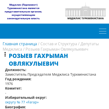
​Меджлис (Парламент)
Туркменистана является
представительным органом,
осуществляющим
законодательную власть
МЕДЖЛИС ТУРКМЕНИСТАНА
Главная страница
/
Состав и Структура
/
Депутаты
Меджлиса
/
Розыев Гахрыман Овлякулыевич
РОЗЫЕВ ГАХРЫМАН
ОВЛЯКУЛЫЕВИЧ
Должность:
Заместитель Председателя Меджлиса Туркменистана
Год рождения:
1976
Комитет:
-
Избирательный округ:
округу № 77 «Farap»
Биография: