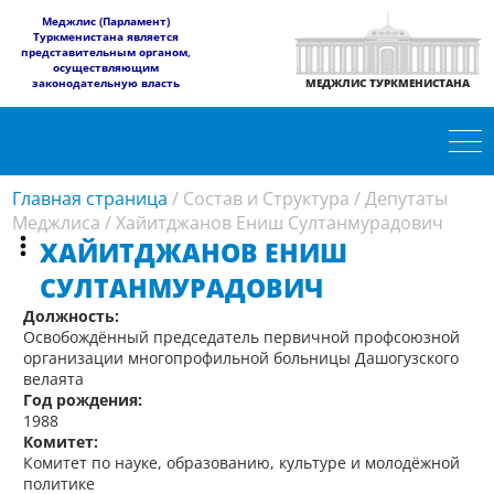
​Меджлис (Парламент)
Туркменистана является
представительным органом,
осуществляющим
законодательную власть
МЕДЖЛИС ТУРКМЕНИСТАНА
Главная страница
/
Состав и Структура
/
Депутаты
Меджлиса
/
Хайитджанов Ениш Султанмурадович
ХАЙИТДЖАНОВ ЕНИШ
СУЛТАНМУРАДОВИЧ
Должность:
Освобождённый председатель первичной профсоюзной
организации многопрофильной больницы Дашогузского
велаята
Год рождения:
1988
Комитет:
Комитет по науке, образованию, культуре и молодёжной
политике