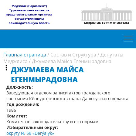
​Меджлис (Парламент)
Туркменистана является
представительным органом,
осуществляющим
законодательную власть
МЕДЖЛИС ТУРКМЕНИСТАНА
Главная страница
/
Состав и Структура
/
Депутаты
Меджлиса
/
Джумаева Майса Егенмырадовна
ДЖУМАЕВА МАЙСА
ЕГЕНМЫРАДОВНА
Должность:
Заведующая отделом записи актов гражданского
состояния Кёнеургенчского этрапа Дашогузского велаята
Год рождения:
1986
Комитет:
Комитет по законодательству и его нормам
Избирательный округ:
округу № 59 «Derýalyk»