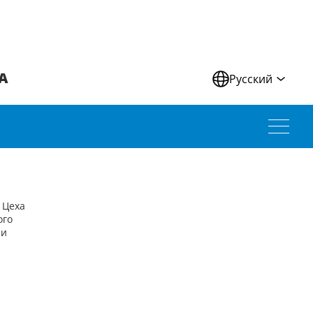
А
Русский
 Цеха
ого
 и