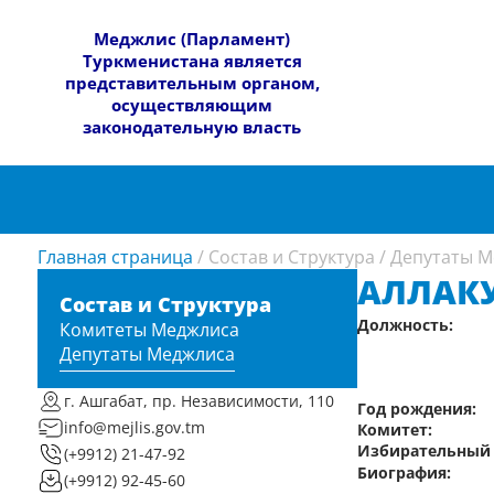
​Меджлис (Парламент)
Туркменистана является
представительным органом,
осуществляющим
законодательную власть
Главная страница
/
Состав и Структура
/
Депутаты М
АЛЛАКУ
Состав и Структура
Должность:
Комитеты Меджлиса
Депутаты Меджлиса
г. Ашгабат, пр. Независимости, 110
Год рождения:
info@mejlis.gov.tm
Комитет:
Избирательный 
(+9912) 21-47-92
Биография:
(+9912) 92-45-60