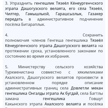
3. Упразднить
генгешлик Тязеёл Кёнеургенчского
этрапа Дашогузского велаята, его сёла Тязеёл,
Чилтер, Гамышлыой, Гарашсызлык, Газакер
передать
в административное подчинение
посёлка Битараплык.
4. Сохранить
полномочия членов
Генгеша генгешлика
Тязеёл
Кёнеургенчского этрапа Дашогузского велаята
на
протяжении срока, установленного законами по
состоянию во время их избрания.
5. Министерству сельского хозяйства
Туркменистана совместно с хякимликами
Ахалского, Дашогузского велаятов произвести в
установленном порядке описание
административных границ села
Довлетли мекан
генгешлика Онгалды этрапа Ак бугдай,
села Багтлы
заманa
генгешлика
Говшут
Какынского
этрапа
Ахалского велаята и
посёлка