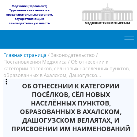
​Меджлис (Парламент)
Туркменистана является
представительным органом,
осуществляющим
законодательную власть
МЕДЖЛИС ТУРКМЕНИСТАНА
Главная страница
/
Законодательство
/
Постановления Меджлиса
/
Об отнесении к
категории посёлков, сёл новых населённых пунктов,
образованных в Ахалском, Дашогузско...
ОБ ОТНЕСЕНИИ К КАТЕГОРИИ
ПОСЁЛКОВ, СЁЛ НОВЫХ
НАСЕЛЁННЫХ ПУНКТОВ,
ОБРАЗОВАННЫХ В АХАЛСКОМ,
ДАШОГУЗСКОМ ВЕЛАЯТАХ, И
ПРИСВОЕНИИ ИМ НАИМЕНОВАНИЙ