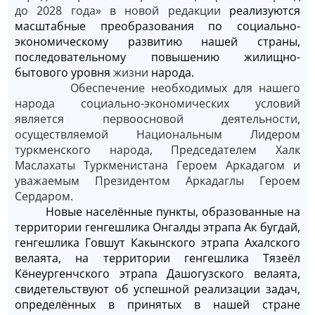
до 2028 года» в новой редакции
реализуются
масштабные преобразования по социально-
экономическому развитию нашей страны,
последовательному повышению жилищно-
бытового уровня
жизни
народа.
Обеспечение необходимых для нашего
народа социально-экономических условий
является первоосновой деятельности,
осуществляемой Национальным Лидером
туркменского народа, Председателем Халк
Маслахаты Туркменистана Героем Аркадагом и
уважаемым Президентом Аркадаглы Героем
Сердаром.
Новые населённые пункты, образованные на
территории генгешлика Онгалды этрапа Ак бугдай,
генгешлика Говшут Какынского этрапа Ахалского
велаята, на территории генгешлика Тязеёл
Кёнеургенчского этрапа Дашогузского велаята,
свидетельствуют об успешной реализации задач,
определённых в принятых в нашей стране