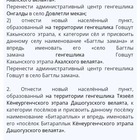
Перенести административный центр генгешлика
Онгалды
в село
Довлетли мекан;
2) отнести новый населённый пункт,
образованный
на территории генгешлика
Говшут
Какынского этрапа, к категории сёл и присвоить
данному селу наименование «Багтлы заманa» и
впредь именовать его «село Багтлы
заманa
генгешлика
Говшут
Какынского
этрапа
Ахалского велаята»
.
Перенести административный центр генгешлика
Говшут в село Багтлы заманa
.
2. Отнести новый населённый пункт,
образованный
на территории генгешлика Тязеёл
Кёнеургенчского этрапа Дашогузского велаята
, к
категории посёлков и присвоить данному посёлку
наименование «Битараплык» и впредь именовать
его «посёлок Битараплык
Кёнеургенчского этрапа
Дашогузского велаята».