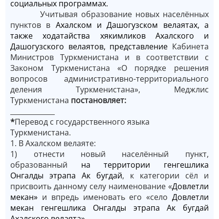
социальных программах.
Учитывая образование новых населённых
пунктов в
Ахалском и Дашогузском велаятах, а
также ходатайства хякимликов Ахалского и
Дашогузского велаятов, представление
Кабинета
Министров Туркменистана и в соответствии с
Законом Туркменистана «О порядке решения
вопросов административно-территориального
деления Туркменистана», Меджлис
Туркменистана
постановляет:
_____________
*
Перевод с государственного языка
Туркменистана.
1. В Ахалском велаяте:
1) отнести новый населённый пункт,
образованный
на территории генгешлика
Онгалды этрапа Ак бугдай
,
к категории сёл и
присвоить данному селу наименование «
Довлетли
мекан»
и впредь именовать его «село
Довлетли
мекан
генгешлика Онгалды этрапа Ак бугдай
Ахалского велаята»
.