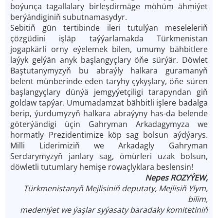
boýunça tagallalary birleşdirmäge möhüm ähmiýet
berýändiginiň subutnamasydyr.
Sebitiň gün tertibinde ileri tutulýan meseleleriň
çözgüdini işläp taýýarlamakda Türkmenistan
jogapkärli orny eýelemek bilen, umumy bähbitlere
laýyk gelýän anyk başlangyçlary öňe sürýär. Döwlet
Baştutanymyzyň bu abraýly halkara guramanyň
belent münberinde eden taryhy çykyşlary, öňe süren
başlangyçlary dünýä jemgyýetçiligi tarapyndan giň
goldaw tapýar. Umumadamzat bähbitli işlere badalga
berip, ýurdumyzyň halkara abraýyny has-da belende
göterýändigi üçin Gahryman Arkadagymyza we
hormatly Prezidentimize köp sag bolsun aýdýarys.
Milli Liderimiziň we Arkadagly Gahryman
Serdarymyzyň janlary sag, ömürleri uzak bolsun,
döwletli tutumlary hemişe rowaçlyklara beslensin!
Nepes ROZYÝEW,
Türkmenistanyň Mejlisiniň deputaty, Mejlisiň Ylym,
bilim,
medeniýet we ýaşlar syýasaty baradaky komitetiniň