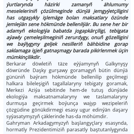
ýurtlarynda häzirki zamanyň ählumumy
meseleleriniň çözülmeginde dünýä jemgyýetçiligini
has utgaşykly işlemäge bolan maksatlary özünde
jemleýän sene hökmünde bellenilýär. Bu sene her bir
adamyň ekologiýa babatda jogapkärçiligi, tebigata
aýawly çemeleşilmeginiň zerurdygy, onuň gözelligini
we baýlygyny geljek nesilleriň bähbidine gorap
saklamaga işjeň gatnaşmagy barada pikirlenmek üçin
mümkinçilikdir.
Berkarar döwletiň täze eýýamynyň Galkynyşy
döwründe Daşky gurşawy goramagyň bütin dünýä
gününiň baýram hökmünde bellenilip geçilmegi
halkara bileleşigiň tagallalaryny tebigaty goramak,
Merkezi Aziýa sebitinde hem-de tutuş dünýäde
ekologiýa maksatnamalaryny we taslamalaryny
durmuşa geçirmek boýunça wajyp wezipeleriň
çözgüdine gönükdirmegi esasy ugur edinýän daşary
syýasatymyzyň çäklerinde has-da möhümdir.
Gahryman Arkadagymyzyň başlangyçlary esasynda,
hormatly Prezidentimiziň parasatly baştutanlygynda