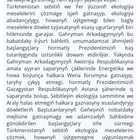
Türkmenistan sebitiň we Ýer ýüzüniň ekologiýa
meselelerini çözmäge işjeň gatnaşyp, ekologiýa
abadançylygy, howanyň üýtgemegi bilen bagly
meselelere döwlet syýasatynyň esasy ugurlarynyň biri
hökmünde garaýar. Gahryman Arkadagymyzyň bu
babatdaky il-ýurt bähbitli, umumadamzat ähmiýetli
başlangyçlary hormatly Prezidentimiziň baş
tutanlygynda üstünlikli dowam etdirilýär. Ýakynda
Gahryman Arkadagymyzyň Awstriýa Respublikasyna
amala aşyran saparynyň çäklerinde Energetika we
howa boýunça halkara Wena forumyna gatnaşyp,
taryhy çykyş etmegi, hormatly Prezidentimiziň
Gazagystan Respublikasynyň Astana şäherinde iş
saparynda bolup, Sebitleýin ekologiýa sammitine we
Araly halas etmegiň halkara gaznasyny esaslandyryjy
döwletleriň Baştutanlarynyň Geňeşiniň nobatdaky
mejlisine gatnaşmagy we adamzadyň bähbidine
gönükdirilen başlangyçlary öňe sürmegi
Türkmenistanyň sebitiň ekologiýa meselelerini
çözmek, howanyň üýtgemegine uýgunlaşmak