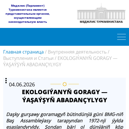
​Меджлис (Парламент)
Туркменистана является
представительным органом,
осуществляющим
законодательную власть
МЕДЖЛИС ТУРКМЕНИСТАНА
Главная страница
/
Внутренняя деятельность
/
Выступления и Статьи
/
EKOLOGIÝANYŇ GORAGY —
ÝAŞAÝŞYŇ ABADANÇYLYGY
04.06.2026
EKOLOGIÝANYŇ GORAGY —
ÝAŞAÝŞYŇ ABADANÇYLYGY
Daşky gurşawy goramagyň bütindünýä güni BMG-niň
Baş Assambleýasy tarapyndan 1972-nji ýylda
esaslandyryldy. Şondan bäri ol dünýäniň köp