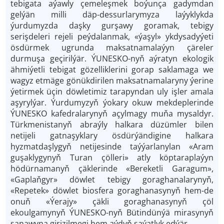
tebigata aýawly çemeleşmek boýunça gadymdan
gelýän milli däp-dessurlarymyza laýyklykda
ýurdumyzda daşky gurşawy goramak, tebigy
serişdeleri rejeli peýdalanmak, «ýaşyl» ykdysadyýeti
ösdürmek ugrunda maksatnamalaýyn çäreler
durmuşa geçirilýär. ÝUNESKO-nyň aýratyn ekologik
ähmiýetli tebigat gözelliklerini gorap saklamaga we
wagyz etmäge gönükdirilen maksatnamalaryny ýerine
ýetirmek üçin döwletimiz tarapyndan uly işler amala
aşyrylýar. Ýurdumyzyň ýokary okuw mekdeplerinde
ÝUNESKO kafedralarynyň açylmagy muňa mysaldyr.
Türkmenistanyň abraýly halkara düzümler bilen
netijeli gatnaşyklary ösdürýändigine halkara
hyzmatdaşlygyň netijesinde taýýarlanylan «Aram
guşaklygynyň Turan çölleri» atly köptaraplaýyn
hödürnamanyň çäklerinde «Bereketli Garagum»,
«Gaplaňgyr» döwlet tebigy goraghanalarynyň,
«Repetek» döwlet biosfera goraghanasynyň hem-de
onuň «Ýerajy» çäkli goraghanasynyň çöl
ekoulgamynyň ÝUNESKO-nyň Bütindünýä mirasynyň
sanawyna girizilmegi hem aýdyň şaýatlyk edýär.