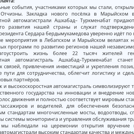
лаята:
ьные события, участниками которых мы стали, открыл
 Отчизны. Закладка нового посёлка в Марыйском в
тной автомагистрали Ашхабад– Туркменабат придаю
ого развития нашей страны и служат подтверждени
езидента Сердара бердымухамедова уверенно идёт по п
е мероприятия в Лебапском и Марыйском велаятах на
ных программ по развитию регионов нашей независим
агоустроить жизнь более 22 тысяч жителей ге
стная автомагистраль Ашхабад–Туркменабат ста
х связей, привлечения инвестиций и укрепления пози
е пути для сотрудничества, облегчит логистику и сде
ловых партнёров.
к и высокоскоростная автомагистраль символизируют т
ственного государства на инновации и внедрение но
полос движения и полностью соответствует мировым ста
пассажиров и водителей. для обеспечения безопас
м стандартам многочисленные мосты, водоотводы, сп
ы системы мониторинга и управления обслуживания тра
 мы наблюдали на церемонии открытия вручение м
 автомагистрали высоким стандартам качества и между