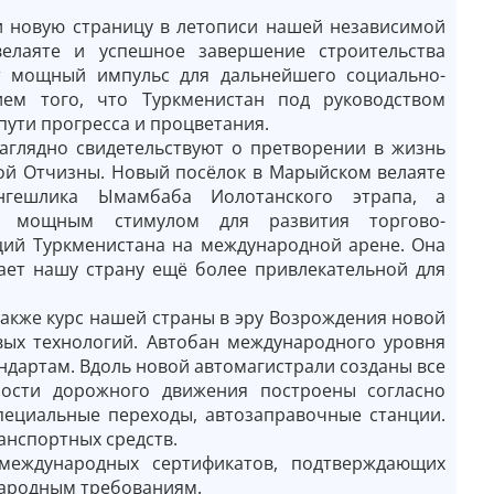
и новую страницу в летописи нашей независимой
елаяте и успешное завершение строительства
т мощный импульс для дальнейшего социально-
ем того, что Туркменистан под руководством
ути прогресса и процветания.
глядно свидетельствуют о претворении в жизнь
ой Отчизны. Новый посёлок в Марыйском велаяте
нгешлика Ымамбаба Иолотанского этрапа, а
нет мощным стимулом для развития торгово-
ций Туркменистана на международной арене. Она
лает нашу страну ещё более привлекательной для
акже курс нашей страны в эру Возрождения новой
вых технологий. Автобан международного уровня
ндартам. Вдоль новой автомагистрали созданы все
ности дорожного движения построены согласно
ециальные переходы, автозаправочные станции.
нспортных средств.
еждународных сертификатов, подтверждающих
народным требованиям.