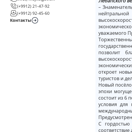
Лебапского ве
(+9912) 21-47-92
– Знаменател
нейтральной
(+9912) 92-45-60
высокоскорос
Контакты
экономическ
уважаемого Пр
Торжественны
государствен
позволит бл
высокоскоро
экономически
откроет новы
туристов и де
Новый посёло
эпохи могуще
состоит из 6 
условия для 
международны
Предусмотрен
С гордостью
соответствие