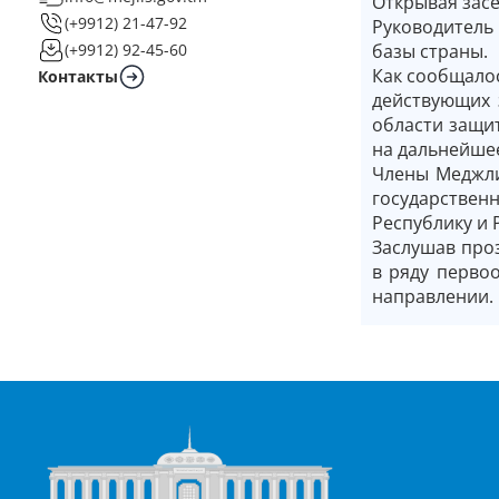
Открывая засе
(+9912) 21-47-92
Руководитель
базы страны.
(+9912) 92-45-60
Как сообщало
Контакты
действующих 
области защит
на дальнейше
Члены Меджли
государствен
Республику и 
Заслушав про
в ряду перво
направлении.