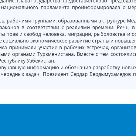
дание, глава государства предоставил слово Председат
 национального парламента проинформировала о ме
сь, рабочими группами, образованными в структуре Ме
законов в соответствии с реалиями времени. Речь, в
ы прав и свобод человека, миграции, рыболовства и 
е социально-экономическое развитие страны и повышен
са принимали участие в рабочих встречах, организ
ными органами Туркменистана. Вместе с тем состояли
Республику Узбекистан.
звучавшую информацию и обозначив разработку новых
очередных задач, Президент Сердар Бердымухамедов 