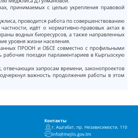
елю Меджлиса Д.Гулмановой.
рах, принимаемых с целью укрепления правовой
джлиса, проводится работа по совершенствованию
 частности, идёт о нормативно-правовых актах в
охраны водных биоресурсов, а также направленных
ие уровня жизни населения.
ованных ПРООН и ОБСЕ совместно с профильными
сь рабочие поездки парламентариев в Кыргызскую
, отвечающих запросам времени, законопроектов
подчеркнул важность продолжения работы в этом
Контакты
г. Ашгабат, пр. Независимости, 110
info@mejlis.gov.tm