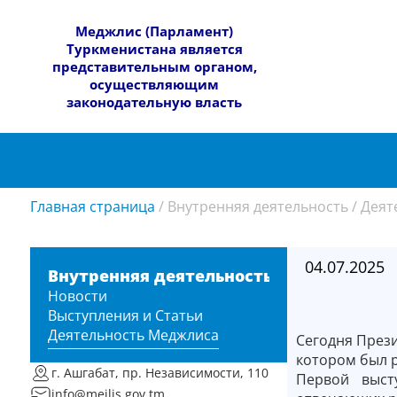
​Меджлис (Парламент)
Туркменистана является
представительным органом,
осуществляющим
законодательную власть
Главная страница
/
Внутренняя деятельность
/
Деят
04.07.2025
Внутренняя деятельность
Новости
Выступления и Статьи
Деятельность Меджлиса
Сегодня През
котором был р
г. Ашгабат, пр. Независимости, 110
Первой выст
info@mejlis.gov.tm