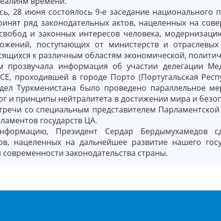
еалиям времени.
ь, 28 июня состоялось 9-е заседание национального 
ринят ряд законодательных актов, нацеленных на сов
 свобод и законных интересов человека, модернизаци
ожений, поступающих от министерств и отраслевых 
сящихся к различным областям экономической, политич
м прозвучала информация об участии делегации Ме
СЕ, проходившей в городе Порто (Португальская Респ
дел Туркменистана было проведено параллельное м
ог и принципы нейтралитета в достижении мира и безоп
стречи со специальным представителем Парламентской
ламентов государств ЦА.
нформацию, Президент Сердар Бердымухамедов с
ов, нацеленных на дальнейшее развитие нашего госу
 современности законодательства страны.