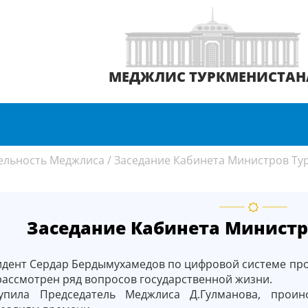
МЕДЖЛИС ТУРКМЕНИСТАН
ельность Меджлиса
/
Заседание Кабинета Министров Ту
Заседание Кабинета Министр
идент Сердар Бердымухамедов по цифровой системе про
ассмотрен ряд воп­росов государственной жизни.
упила Председатель Меджлиса Д.Гулманова, проин