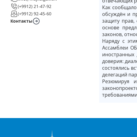
отвечающих р
(+9912) 21-47-92
Как сообщалос
обсуждён и п
(+9912) 92-45-60
защиту прав,
Контакты
основе предл
законов, отно
Наряду с эти
Ассамблеи ОБ
иностранных 
доверия: диал
состоялись в
делегаций пар
Резюмируя и
законопроект
требованиями