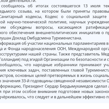
кой деятельности.
, сообщалось об итогах состоявшегося 13 июля те
седьмого созыва, на котором были приняты правов
Санитарный кодексы, Кодекс о социальной защите 
ной научно-технической политике, научных учреждени
им обсуждены вопросы, касающиеся ратификаци
ного обеспечения внешнеполитических инициатив о п
слушан Доклад Омбудсмена Туркменистана.
нформация об участии национальных парламентариев в
да и Фонда народонаселения ООН, Международной орг
госструктурами нашей страны. Также представитель Ме
(Голландия) под эгидой Организации по безопасности и 
сообщалось, что народные избранники принимают у
ния ключевых задач, поставленных главой Туркменис
истров, основных целей претворяемых в жизнь социал
о значения 33-й годовщины священной независимости 
формацию, Президент Сердар Бердымухамедов сделал 
яя при этом особое внимание подготовке новых закон
дчёркивалось, что следует и в дальнейшем эффективно 