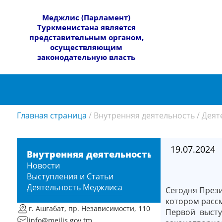
​Меджлис (Парламент)
Туркменистана является
представительным органом,
осуществляющим
законодательную власть
Главная страница
/
Внутренняя деятельность
/
Деят
19.07.2024
Внутренняя деятельность
Новости
Выступления и Статьи
Деятельность Меджлиса
Сегодня През
котором расс
г. Ашгабат, пр. Независимости, 110
Первой высту
info@mejlis.gov.tm