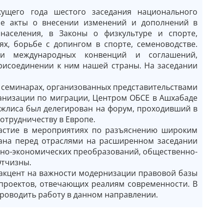
кущего года шестого заседания национального
ые акты о внесении изменений и дополнений в
населения, в Законы о физкультуре и спорте,
ях, борьбе с допингом в спорте, семеноводстве.
и международных конвенций и соглашений,
рисоединении к ним нашей страны. На заседании
 семинарах, организованных представительствами
анизации по миграции, Центром ОБСЕ в Ашхабаде
джлиса был делегирован на форум, проходивший в
сотрудничеству в Европе.
частие в мероприятиях по разъяснению широким
тана перед отраслями на расширенном заседании
ьно-экономических преобразований, общественно-
Отчизны.
акцент на важности модернизации правовой базы
опроектов, отвечающих реалиям современности. В
проводить работу в данном направлении.