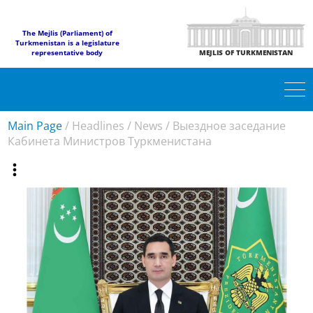
The Mejlis (Parliament) of
Turkmenistan is a legislature
representative body
MEJLIS OF TURKMENISTAN
Main Page
/
Headlines
/
News
/
Выездное заседание
Кабинета Министров Туркменистана