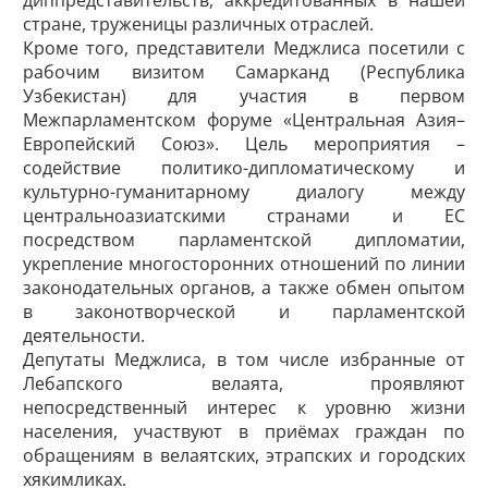
диппредставительств, аккредитованных в нашей
стране, труженицы различных отраслей.
Кроме того, представители Меджлиса посетили с
рабочим визитом Самарканд (Республика
Узбекистан) для участия в первом
Межпарламентском форуме «Цент­ральная Азия–
Европейский Союз». Цель мероприятия –
содействие политико-дипломатическому и
культурно-гуманитарному диалогу между
центральноазиатскими странами и ЕС
посредством парламентской дипломатии,
укрепление многосторонних отношений по линии
законодательных органов, а также обмен опытом
в законотворческой и парламентской
деятельности.
Депутаты Меджлиса, в том числе избранные от
Лебапского велаята, проявляют
непосредственный интерес к уровню жизни
населения, участвуют в приёмах граждан по
обращениям в велаятских, этрапских и городских
хякимликах.