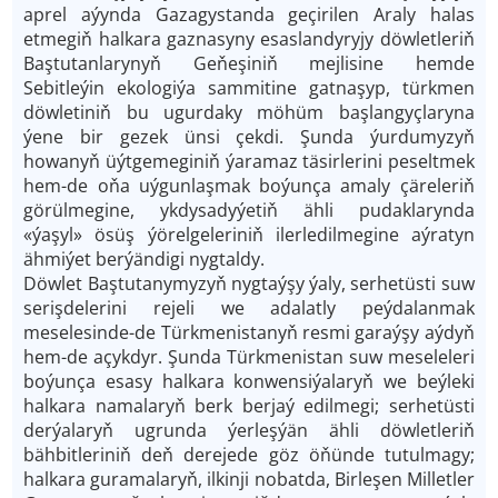
aprel aýynda Gazagystanda geçirilen Araly halas
etmegiň halkara gaznasyny esaslandyryjy döwletleriň
Baştutanlarynyň Geňeşiniň mejlisine hemde
Sebitleýin ekologiýa sammitine gatnaşyp, türkmen
döwletiniň bu ugurdaky möhüm başlangyçlaryna
ýene bir gezek ünsi çekdi. Şunda ýurdumyzyň
howanyň üýtgemeginiň ýaramaz täsirlerini peseltmek
hem-de oňa uýgunlaşmak boýunça amaly çäreleriň
görülmegine, ykdysadyýetiň ähli pudaklarynda
«ýaşyl» ösüş ýörelgeleriniň ilerledilmegine aýratyn
ähmiýet berýändigi nygtaldy.
Döwlet Baştutanymyzyň nygtaýşy ýaly, serhetüsti suw
serişdelerini rejeli we adalatly peýdalanmak
meselesinde-de Türkmenistanyň resmi garaýşy aýdyň
hem-de açykdyr. Şunda Türkmenistan suw meseleleri
boýunça esasy halkara konwensiýalaryň we beýleki
halkara namalaryň berk berjaý edilmegi; serhetüsti
derýalaryň ugrunda ýerleşýän ähli döwletleriň
bähbitleriniň deň derejede göz öňünde tutulmagy;
halkara guramalaryň, ilkinji nobatda, Birleşen Milletler