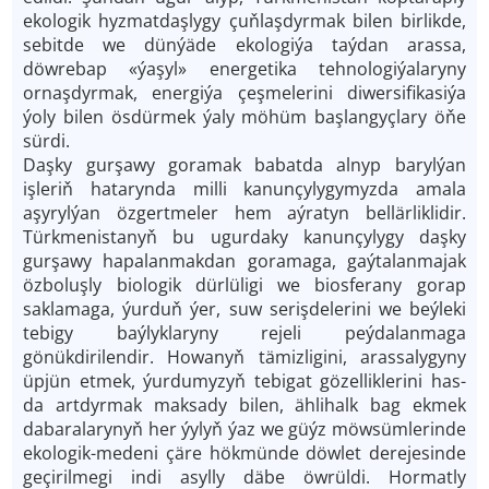
ekologik hyzmatdaşlygy çuňlaşdyrmak bilen birlikde,
sebitde we dünýäde ekologiýa taýdan arassa,
döwrebap «ýaşyl» energetika tehnologiýalaryny
ornaşdyrmak, energiýa çeşmelerini diwersifikasiýa
ýoly bilen ösdürmek ýaly möhüm başlangyçlary öňe
sürdi.
Daşky gurşawy goramak babatda alnyp barylýan
işleriň hatarynda milli kanunçylygymyzda amala
aşyrylýan özgertmeler hem aýratyn bellärliklidir.
Türkmenistanyň bu ugurdaky kanunçylygy daşky
gurşawy hapalanmakdan goramaga, gaýtalanmajak
özboluşly biologik dürlüligi we biosferany gorap
saklamaga, ýurduň ýer, suw serişdelerini we beýleki
tebigy baýlyklaryny rejeli peýdalanmaga
gönükdirilendir. Howanyň tämizligini, arassalygyny
üpjün etmek, ýurdumyzyň tebigat gözelliklerini has-
da artdyrmak maksady bilen, ählihalk bag ekmek
dabaralarynyň her ýylyň ýaz we güýz möwsümlerinde
ekologik-medeni çäre hökmünde döwlet derejesinde
geçirilmegi indi asylly däbe öwrüldi. Hormatly