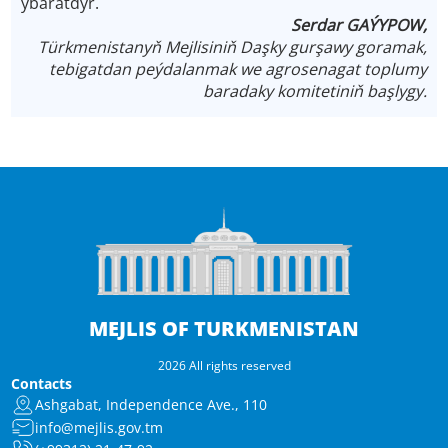
ybaratdyr.
Serdar GAÝYPOW,
Türkmenistanyň Mejlisiniň Daşky gurşawy goramak,
tebigatdan peýdalanmak we agrosenagat toplumy
baradaky komitetiniň başlygy.
MEJLIS OF TURKMENISTAN
2026 All rights reserved
Contacts
Ashgabat, Independence Ave., 110
info@mejlis.gov.tm