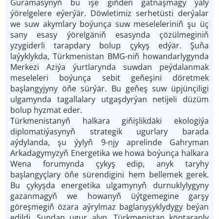
Guramasynyň bu işe giňden gatnaşmagy ýaly
ýörelgelere eýerýär. Döwletimiz serhetüsti derýalar
we suw akymlary boýunça suw meseleleriniň şu üç
sany esasy ýörelgäniň esasynda çözülmeginiň
yzygiderli tarapdary bolup çykyş edýär. Şuňa
laýyklykda, Türkmenistan BMG-niň howandarlygynda
Merkezi Aziýa ýurtlarynda suwdan peýdalanmak
meseleleri boýunça sebit geňeşini döretmek
başlangyjyny öňe sürýär. Bu geňeş suw üpjünçiligi
ulgamynda tagallalary utgaşdyrýan netijeli düzüm
bolup hyzmat eder.
Türkmenistanyň halkara giňişlikdäki ekologiýa
diplomatiýasynyň strategik ugurlary barada
aýdylanda, şu ýylyň 9-njy aprelinde Gahryman
Arkadagymyzyň Energetika we howa boýunça halkara
Wena forumynda çykyş edip, anyk taryhy
başlangyçlary öňe sürendigini hem bellemek gerek.
Bu çykyşda energetika ulgamynyň durnuklylygyny
gazanmagyň we howanyň üýtgemegine garşy
göreşmegiň özara aýrylmaz baglanyşyklydygy beýan
edildi. Şundan ugur alyp, Türkmenistan köptaraply