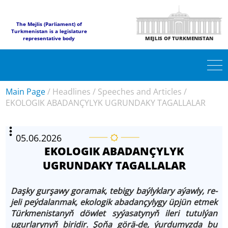
The Mejlis (Parliament) of
Turkmenistan is a legislature
representative body
MEJLIS OF TURKMENISTAN
Main Page
/
Headlines
/
Speeches and Articles
/
EKOLOGIK ABADANÇYLYK UGRUNDAKY TAGALLALAR
05.06.2026
EKOLOGIK ABADANÇYLYK
UGRUNDAKY TAGALLALAR
Daş­ky gur­şa­wy go­ra­mak, te­bi­gy baý­lyk­la­ry aýaw­ly, re­
je­li peýda­lan­mak, eko­lo­gik aba­dan­çy­ly­gy üp­jün et­mek
Türk­me­nis­tanyň döw­let sy­ýa­sa­ty­nyň ile­ri tu­tul­ýan
ugur­la­ry­nyň bi­ri­dir. Şo­ňa gö­rä-de, ýur­du­myz­da bu