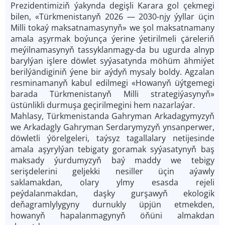
Prezidentimiziň ýakynda degişli Karara gol çekmegi
bilen, «Türkmenistanyň 2026 — 2030-njy ýyllar üçin
Milli tokaý maksatnamasynyň» we şol maksatnamany
amala aşyrmak boýunça ýerine ýetirilmeli çäreleriň
meýilnamasynyň tassyklanmagy-da bu ugurda alnyp
barylýan işlere döwlet syýasatynda möhüm ähmiýet
berilýändiginiň ýene bir aýdyň mysaly boldy. Agzalan
resminamanyň kabul edilmegi «Howanyň üýtgemegi
barada Türkmenistanyň Milli strategiýasynyň»
üstünlikli durmuşa geçirilmegini hem nazarlaýar.
Mahlasy, Türkmenistanda Gahryman Arkadagymyzyň
we Arkadagly Gahryman Serdarymyzyň ynsanperwer,
döwletli ýörelgeleri, taýsyz tagallalary netijesinde
amala aşyrylýan tebigaty goramak syýasatynyň baş
maksady ýurdumyzyň baý maddy we tebigy
serişdelerini geljekki nesiller üçin aýawly
saklamakdan, olary ylmy esasda rejeli
peýdalanmakdan, daşky gurşawyň ekologik
deňagramlylygyny durnukly üpjün etmekden,
howanyň hapalanmagynyň öňüni almakdan