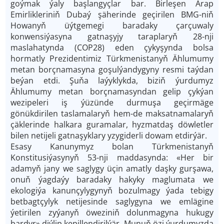
goýmak ýaly başlangyçlar bar. Birleşen Arap
Emirlikleriniň Dubaý şäherinde geçirilen BMG-niň
Howanyň üýtgemegi baradaky çarçuwaly
konwensiýasyna gatnaşyjy taraplaryň 28-nji
maslahatynda (COP28) eden çykyşynda bolsa
hormatly Prezidentimiz Türkmenistanyň Ählumumy
metan borçnamasyna goşulýandygyny resmi taýdan
beýan etdi. Şuňa laýyklykda, biziň ýurdumyz
Ählumumy metan borçnamasyndan gelip çykýan
wezipeleri iş ýüzünde durmuşa geçirmäge
gönükdirilen taslamalaryň hem-de maksatnamalaryň
çäklerinde halkara guramalar, hyzmatdaş döwletler
bilen netijeli gatnaşyklary yzygiderli dowam etdirýär.
Esasy Kanunymyz bolan Türkmenistanyň
Konstitusiýasynyň 53-nji maddasynda: «Her bir
adamyň jany we saglygy üçin amatly daşky gurşawa,
onuň ýagdaýy baradaky hakyky maglumata we
ekologiýa kanunçylygynyň bozulmagy ýada tebigy
betbagtçylyk netijesinde saglygyna we emlägine
ýetirilen zyýanyň öweziniň dolunmagyna hukugy
bardyr» diýlip kepillendirilýär. Munuň özi ýurdumyzda