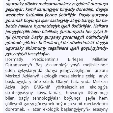
ugur­da­ky döw­let maksatnamalary yzygi­der­li dur­mu­şa
ge­çi­ril­ýär, kä­mil ka­nun­çy­lyk bin­ýa­dy dö­re­di­lip, de­giş­li
we­zi­pe­ler üs­tün­lik­li ýe­ri­ne ýe­ti­ril­ýär. Daş­ky gur­şa­wy
gora­mak bo­ýun­ça iş­ler saz­la­şyk­ly al­nyp bar­lyp, bu ba­
bat­da halka­ra hyz­mat­daş­lyk iş­jeň ös­dü­ril­ýär. Hal­ka­ra
jem­gy­ýet­çi­lik bi­len bi­le­lik­de, ýur­du­myz­da her ýy­lyň 5-
nji iýu­nyn­da Daş­ky gur­şa­wy go­ra­ma­gyň bü­tin­dün­ýä
gü­nü­niň giň­den bel­le­nil­me­gi-de döw­leti­mi­ziň de­giş­li
ugur­da­ky äh­lu­mu­my ta­gal­la­la­ra iş­jeň go­şu­lyşýan­dy­
gy­ny aý­dyň tas­syk­la­ýar.
Hor­mat­ly Prezidentimiz Birleşen Milletler
Guramasynyň Baş Assambleýasynyň mejlislerinde
eden çykyşlarynda dünýä jemgyýetçiliginiň ünsüni
Merkezi Aziýanyň ekologik meselelerine çekip, anyk
başlangyçlary öňe sürdi. Olaryň hatarynda Merkezi
Aziýa üçin BMG-niň ýöriteleşdirilen ekologiýa
strategiýasyny taýýarlamak, howanyň üýtgemegi
bilen bagly tehnologiýalar boýunça, şeýle hem
çölleşmä garşy göreşmek boýunça sebit merkezlerini
döretmek, «Hazar ekologik başlangyjynyň» esasyny