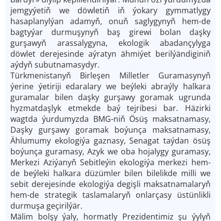
jemgyýetiň we döwletiň iň ýokary gymmatlygy
hasaplanylýan adamyň, onuň saglygynyň hem-de
bagtyýar durmuşynyň baş girewi bolan daşky
gurşawyň arassalygyna, ekologik abadançylyga
döwlet derejesinde aýratyn ähmiýet berilýändiginiň
aýdyň subutnamasydyr.
Türkmenistanyň Birleşen Milletler Guramasynyň
ýerine ýetiriji edaralary we beýleki abraýly halkara
guramalar bilen daşky gurşawy goramak ugrunda
hyzmatdaşlyk etmekde baý tejribesi bar. Häzirki
wagtda ýurdumyzda BMG-niň Ösüş maksatnamasy,
Daşky gurşawy goramak boýunça maksatnamasy,
Ählumumy ekologiýa gaznasy, Senagat taýdan ösüş
boýunça guramasy, Azyk we oba hojalygy guramasy,
Merkezi Aziýanyň Sebitleýin ekologiýa merkezi hem-
de beýleki halkara düzümler bilen bilelikde milli we
sebit derejesinde ekologiýa degişli maksatnamalaryň
hem-de strategik taslamalaryň onlarçasy üstünlikli
durmuşa geçirilýär.
Mälim bolşy ýaly, hormatly Prezidentimiz şu ýylyň