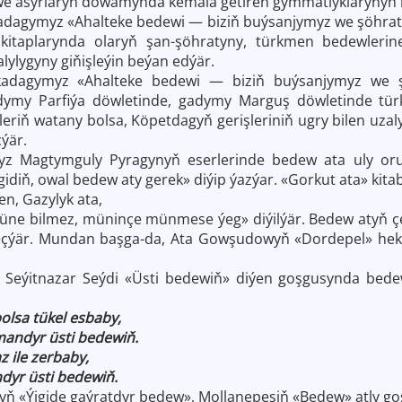
 we asyrlaryň dowamynda kemala getiren gymmatlyklarynyň 
dagymyz «Ahalteke bedewi — biziň buýsanjymyz we şöhraty
 kitaplarynda olaryň şan-şöhratyny, türkmen bedewlerin
lylygyny giňişleýin beýan edýär.
dagymyz «Ahalteke bedewi — biziň buýsanjymyz we şö
ymy Parfiýa döwletinde, gadymy Marguş döwletinde türk
riň watany bolsa, Köpetdagyň gerişleriniň ugry bilen uzaly
çýär.
z Magtymguly Pyragynyň eserlerinde bedew ata uly orun b
idiň, owal bedew aty gerek» diýip ýazýar. «Gorkut ata» kit
n, Gazylyk ata,
üne bilmez, müninçe münmese ýeg» diýilýär. Bedew atyň ç
eçýär. Mundan başga-da, Ata Gowşudowyň «Dordepel» hek
Seýitnazar Seýdi «Üsti bedewiň» diýen goşgusynda bedew 
lsa tükel esbaby,
mandyr üsti bedewiň.
az ile zerbaby,
yr üsti bedewiň.
ň «Ýigide gaýratdyr bedew», Mollanepesiň «Bedew» atly g