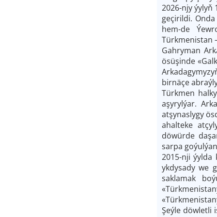
2026-njy ýylyň
geçirildi. Ond
hem-de Ýewro
Türkmenistan —
Gahryman Arka
ösüşinde «Galk
Arkadagymyzyň 
birnäçe abraýl
Türkmen halkyn
aşyrylýar. Ar
atşynaslygy ös
ahalteke atçyl
döwürde daşar
sarpa goýulýan
2015-nji ýylda
ykdysady we g
saklamak boý
«Türkmenista
«Türkmenistany
Şeýle döwletl