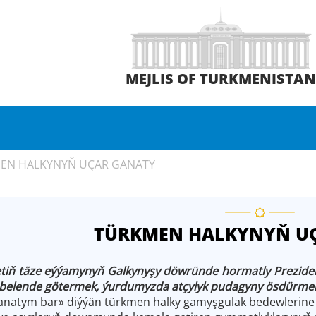
MEJLIS OF TURKMENISTA
EN HALKYNYŇ UÇAR GANATY
TÜRKMEN HALKYNYŇ U
tiň täze eýýamynyň Galkynyşy döwründe hormatly Prezidenti
belende götermek, ýurdumyzda atçylyk pudagyny ösdürmek b
natym bar» diýýän türkmen halky gamyşgulak bedewlerine 