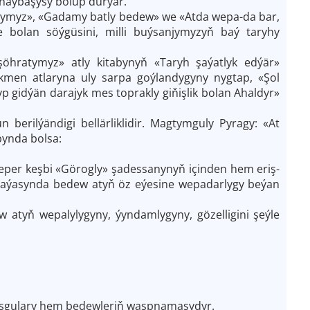
naýbaşysy bolup durýar.
myz», «Gadamy batly bedew» we «Atda wepa­-da bar,
e bolan söýgüsini, milli buýsanjymyzyň baý taryhy
hratymyz» atly kitabynyň «Taryh şaýatlyk edýär»
men atlaryna uly sarpa goýlandygyny nygtap, «Şol
p gidýän darajyk mes toprakly giňişlik bolan Ahaldyr»
erilýändigi bellärliklidir. Magtymguly Pyragy: «At
abynda bolsa:
eper keşbi «Görogly» şadessanynyň içinden hem eriş-
aýasynda bedew atyň öz eýesine wepadarlygy beýan
atyň wepalylygyny, ýyndamlygyny, gözelligini şeýle
oşgulary hem bedewleriň waspnamasydyr.