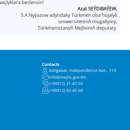
waçlyklara beslensin!
Azat SEÝDIBAÝEW,
S.A.Nyýazow adyndaky Türkmen oba hojalyk
uniwersitetiniň mugallymy,
Türkmenistanyň Mejlisiniň deputaty.
Contacts
Ashgabat, Independence Ave., 110
info@mejlis.gov.tm
(+99312) 21-47-92
(+99312) 92-45-60