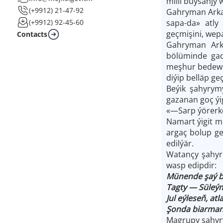
milli buýsanjy
(+9912) 21-47-92
Gahryman Arka
sapa-da» atly
(+9912) 92-45-60
geçmişini, wepa
Contacts
Gahryman Arka
bölüminde gad
meşhur bedewle
diýip belläp ge
Beýik şahyrymy
gazanan goç ýig
«—Sarp ýörerke
Namart ýigit m
argaç bolup g
edilýär.
Watançy şahyr 
wasp edipdir:
Münende şaý bo
Tagty — Süleý
Jul eýleseň, atl
Şonda biarmand
Magrupy şahyry