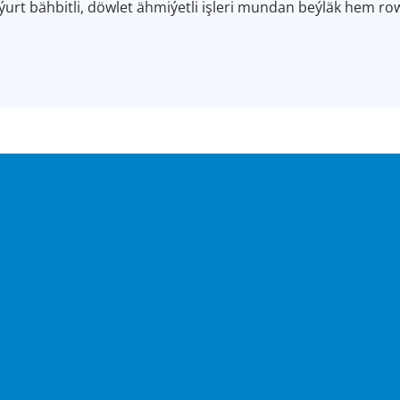
-ýurt bähbitli, döwlet ähmiýetli işleri mundan beýläk hem ro