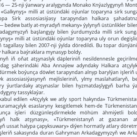
 16 — 25-nji ýanwary aralygynda Monako Knýazlygynyň Monte 
a «Galkynyş» milli at üstündäki oýunlar toparyna sirk sun
pa Sirk assosiasiýasy tarapyndan halkara şahadatn
 bedew batly at-myradyň mekany» ýylynyň üstünlikler bile
dagymyzyň başlangyjy bilen ýurdumyzda milli sirk sungat
ynyş» milli at üstündäki oýunlar toparyna uly orun degişli
tagallasy bilen 2007-nji ýylda döredildi. Bu topar dünýäni
y halkara baýraklara mynasyp boldy.
yň iň oňat atşynaslyk däpleriniň nesildennesle geçirilme
kadag şäherindäki Aba Annaýew adyndaky Halkara atçylyk 
dürmek boýunça döwlet tarapyndan alnyp barylýan işleriň
yk assosiasiýasynyň mejlisleriniň, ylmy maslahatlaryň, bed
y ýurtlardaky atşynaslar bilen hyzmatdaşlygyň barha 
dygyny tassyklaýar.
 kabul edilen «Atçylyk we atly sport hakynda» Türkmenist
uramaçylyk esaslaryny kesgitlemek hem-de Türkmenista
unça işleri düzgünleşdirmekde möhüm ähmiýetli bol
nyň halk atşynasy», «Türkmenistanyň at gazanan at
ň ussat halypa çapyksuwary» diýen hormatly atlary döretm
i işleriň sakasynda duran Gahryman Arkadagymyzyň we Ark