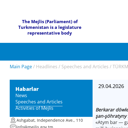
The Mejlis (Parliament) of
Turkmenistan is a legislature
representative body
Main Page
/
Headlines
/
Speeches and Articles
/
TÜRKM
29.04.2026
Habarlar
News
Speeches and Articles
Activities of Mejlis
Berkarar döwle
şan-şöhratyny 
Ashgabat, Independence Ave., 110
«Atym bar — ga
info@mejlis.gov.tm