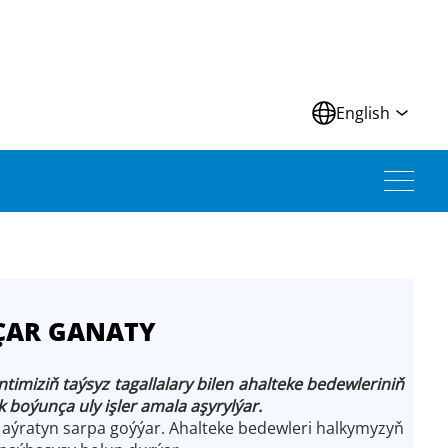
N
English
ÇAR GANATY
miziň taýsyz tagallalary bilen ahalteke bedewleriniň
oýunça uly işler amala aşyrylýar.
aýratyn sarpa goýýar. Ahalteke bedewleri halkymyzyň