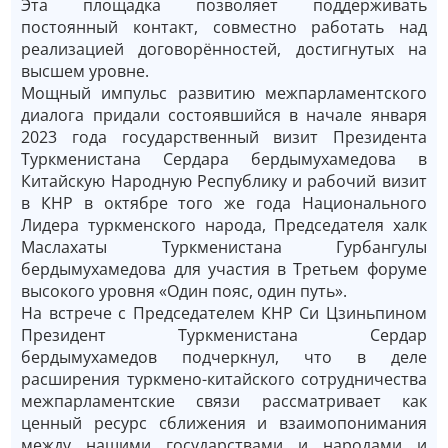
Эта площадка позволяет поддерживать
постоянный контакт, совместно работать над
реализацией договорённостей, достигнутых на
высшем уровне.
Мощный импульс развитию межпарламентского
диалога придали состоявшийся в начале января
2023 года государственный визит Президента
Туркменистана Сердара бердымухамедова в
Китайскую Народную Республику и рабочий визит
в КНР в октябре того же года Национального
Лидера туркменского народа, Председателя халк
Маслахаты Туркменистана Гурбангулы
бердымухамедова для участия в Третьем форуме
высокого уровня «Один пояс, один путь».
На встрече с Председателем КНР Си Цзиньпином
Президент Туркменистана Сердар
бердымухамедов подчеркнул, что в деле
расширения туркмено-китайского сотрудничества
межпарламентские связи рассматривает как
ценный ресурс сближения и взаимопонимания
между нашими государствами и народами и