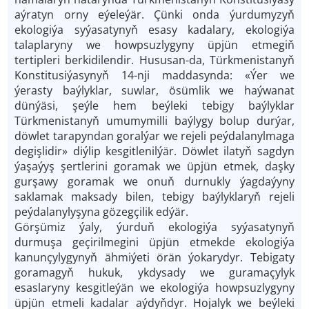
aýratyn orny eýeleýär. Çünki onda ýurdumyzyň
ekologiýa syýasatynyň esasy kadalary, ekologiýa
talaplaryny we howpsuzlygyny üpjün etmegiň
tertipleri berkidilendir. Hususan-da, Türkmenistanyň
Konstitusiýasynyň 14-nji maddasynda: «Ýer we
ýerasty baýlyklar, suwlar, ösümlik we haýwanat
dünýäsi, şeýle hem beýleki tebigy baýlyklar
Türkmenistanyň umumymilli baýlygy bolup durýar,
döwlet tarapyndan goralýar we rejeli peýdalanylmaga
degişlidir» diýlip kesgitlenilýär. Döwlet ilatyň sagdyn
ýaşaýyş şertlerini goramak we üpjün etmek, daşky
gurşawy goramak we onuň durnukly ýagdaýyny
saklamak maksady bilen, tebigy baýlyklaryň rejeli
peýdalanylyşyna gözegçilik edýär.
Görşümiz ýaly, ýurduň ekologiýa syýasatynyň
durmuşa geçirilmegini üpjün etmekde ekologiýa
kanunçylygynyň ähmiýeti örän ýokarydyr. Tebigaty
goramagyň hukuk, ykdysady we guramaçylyk
esaslaryny kesgitleýän we ekologiýa howpsuzlygyny
üpjün etmeli kadalar aýdyňdyr. Hojalyk we beýleki