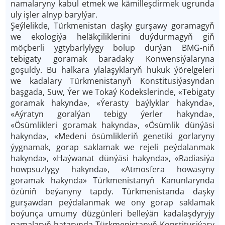
namalaryny kabul etmek we kämilleşdirmek ugrunda
uly işler alnyp barylýar.
Şeýlelikde, Türkmenistan daşky gurşawy goramagyň
we ekologiýa heläkçiliklerini duýdurmagyň giň
möçberli ygtybarlylygy bolup durýan BMG-niň
tebigaty goramak baradaky Konwensiýalaryna
goşuldy. Bu halkara ylalaşyklaryň hukuk ýörelgeleri
we kadalary Türkmenistanyň Konstitusiýasyndan
başgada, Suw, Ýer we Tokaý Kodekslerinde, «Tebigaty
goramak hakynda», «Ýerasty baýlyklar hakynda»,
«Aýratyn goralýan tebigy ýerler hakynda»,
«Ösümlikleri goramak hakynda», «Ösümlik dünýäsi
hakynda», «Medeni ösümlikleriň genetiki gorlaryny
ýygnamak, gorap saklamak we rejeli peýdalanmak
hakynda», «Haýwanat dünýäsi hakynda», «Radiasiýa
howpsuzlygy hakynda», «Atmosfera howasyny
goramak hakynda» Türkmenistanyň Kanunlarynda
özüniň beýanyny tapdy. Türkmenistanda daşky
gurşawdan peýdalanmak we ony gorap saklamak
boýunça umumy düzgünleri belleýän kadalaşdyryjy
namalaryň hatarynda Türkmenistanyň Konstitusiýasy