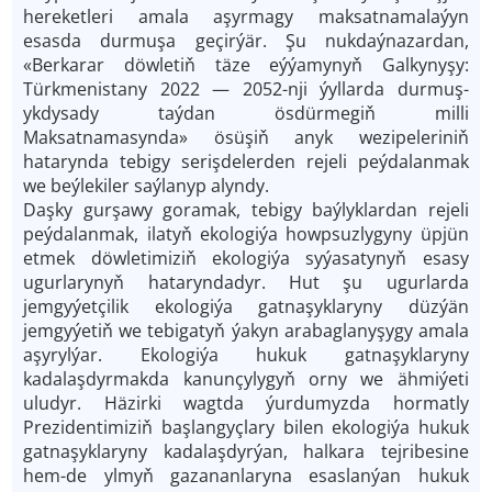
hereketleri amala aşyrmagy maksatnamalaýyn
esasda durmuşa geçirýär. Şu nukdaýnazardan,
«Berkarar döwletiň täze eýýamynyň Galkynyşy:
Türkmenistany 2022 — 2052-nji ýyllarda durmuş-
ykdysady taýdan ösdürmegiň milli
Maksatnamasynda» ösüşiň anyk wezipeleriniň
hatarynda tebigy serişdelerden rejeli peýdalanmak
we beýlekiler saýlanyp alyndy.
Daşky gurşawy goramak, tebigy baýlyklardan rejeli
peýdalanmak, ilatyň ekologiýa howpsuzlygyny üpjün
etmek döwletimiziň ekologiýa syýasatynyň esasy
ugurlarynyň hataryndadyr. Hut şu ugurlarda
jemgyýetçilik ekologiýa gatnaşyklaryny düzýän
jemgyýetiň we tebigatyň ýakyn arabaglanyşygy amala
aşyrylýar. Ekologiýa hukuk gatnaşyklaryny
kadalaşdyrmakda kanunçylygyň orny we ähmiýeti
uludyr. Häzirki wagtda ýurdumyzda hormatly
Prezidentimiziň başlangyçlary bilen ekologiýa hukuk
gatnaşyklaryny kadalaşdyrýan, halkara tejribesine
hem-de ylmyň gazananlaryna esaslanýan hukuk