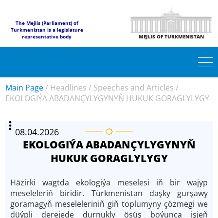
The Mejlis (Parliament) of
Turkmenistan is a legislature
representative body
MEJLIS OF TURKMENISTAN
Main Page
/
Headlines
/
Speeches and Articles
/
EKOLOGIÝA ABADANÇYLYGYNYŇ HUKUK GORAGLYLYGY
08.04.2026
EKOLOGIÝA ABADANÇYLYGYNYŇ
HUKUK GORAGLYLYGY
Häzirki wagtda ekologiýa meselesi iň bir wajyp
meseleleriň biridir. Türkmenistan daşky gurşawy
goramagyň meseleleriniň giň toplumyny çözmegi we
düýpli derejede durnukly ösüş boýunça işjeň