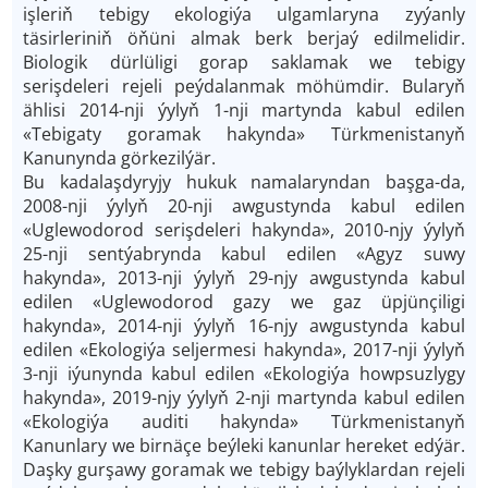
işleriň tebigy ekologiýa ulgamlaryna zyýanly
täsirleriniň öňüni almak berk berjaý edilmelidir.
Biologik dürlüligi gorap saklamak we tebigy
serişdeleri rejeli peýdalanmak möhümdir. Bularyň
ählisi 2014-nji ýylyň 1-nji martynda kabul edilen
«Tebigaty goramak hakynda» Türkmenistanyň
Kanunynda görkezilýär.
Bu kadalaşdyryjy hukuk namalaryndan başga-da,
2008-nji ýylyň 20-nji awgustynda kabul edilen
«Uglewodorod serişdeleri hakynda», 2010-njy ýylyň
25-nji sentýabrynda kabul edilen «Agyz suwy
hakynda», 2013-nji ýylyň 29-njy awgustynda kabul
edilen «Uglewodorod gazy we gaz üpjünçiligi
hakynda», 2014-nji ýylyň 16-njy awgustynda kabul
edilen «Ekologiýa seljermesi hakynda», 2017-nji ýylyň
3-nji iýunynda kabul edilen «Ekologiýa howpsuzlygy
hakynda», 2019-njy ýylyň 2-nji martynda kabul edilen
«Ekologiýa auditi hakynda» Türkmenistanyň
Kanunlary we birnäçe beýleki kanunlar hereket edýär.
Daşky gurşawy goramak we tebigy baýlyklardan rejeli