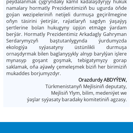
peýdalanmak çygryndaky kämil kadalaşdyryjy hukuk
namalary hormatly Prezidentimiziň bu ugurda öňde
goýan wezipeleriniň netijeli durmuşa geçirilmegine
oňyn täsirini ýetirýär, raýatlaryň sagdyn ýaşaýyş
şertlerine bolan hukugyny üpjün etmäge ýardam
berýär. Hormatly Prezidentimiz Arkadagly Gahryman
Serdarymyzyň baştutanlygynda ýurdumyzda
ekologiýa syýasatyny üstünlikli durmuşa
ornaşdyrmak bilen baglanyşykly alnyp barylýan işlere
mynasyp goşant goşmak, tebigatymyzy gorap
saklamak, oňa aýawly çemeleşmek biziň her birimiziň
mukaddes borjumyzdyr.
Orazdurdy ABDYÝEW,
Türkmenistanyň Mejlisiniň deputaty,
Mejlisiň Ylym, bilim, medeniýet we
ýaşlar syýasaty baradaky komitetiniň agzasy.