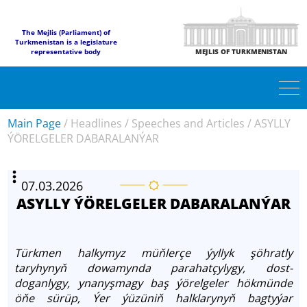
The Mejlis (Parliament) of
Turkmenistan is a legislature
representative body
MEJLIS OF TURKMENISTAN
Main Page
/
Headlines
/
Speeches and Articles
/
ASYLLY
ÝÖRELGELER DABARALANÝAR
07.03.2026
ASYLLY ÝÖRELGELER DABARALANÝAR
Türkmen halkymyz müňlerçe ýyllyk şöhratly
taryhynyň dowamynda parahatçylygy, dost-
doganlygy, ynanyşmagy baş ýörelgeler hökmünde
öňe sürüp, Ýer ýüzüniň halklarynyň bagtyýar