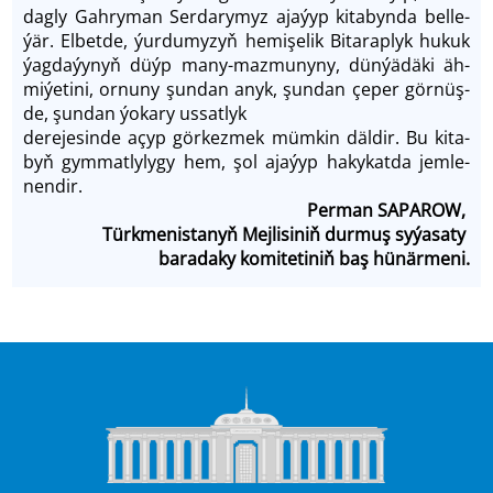
dag­ly Gah­ry­man Ser­da­ry­myz aja­ýyp ki­ta­byn­da bel­le­
ýär. El­bet­de, ýur­du­my­zyň he­mi­şelik Bi­ta­rap­lyk hu­kuk
ýag­da­ýy­nyň düýp ma­ny-maz­mu­ny­ny, dün­ýä­dä­ki äh­
mi­ýeti­ni, or­nu­ny şun­dan anyk, şun­dan çe­per gör­nüş­
de, şun­dan ýo­ka­ry us­sat­lyk
de­reje­sin­de açyp gör­kez­mek müm­kin däl­dir. Bu ki­ta­
byň gym­mat­ly­ly­gy hem, şol aja­ýyp ha­ky­kat­da jem­le­
nen­dir.
Per­man SA­PA­ROW,
Türk­me­nis­ta­nyň Mej­li­si­niň dur­muş sy­ýa­sa­ty
ba­ra­da­ky ko­mi­te­ti­niň baş hü­när­me­ni.