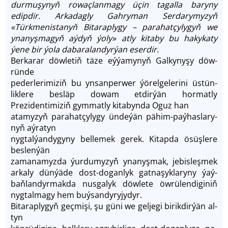
durmuşynyň rowaçlanmagy üçin tagalla baryny
edipdir. Arkadagly Gahryman Serdarymyzyň
«Türkmenistanyň Bitaraplygy – parahatçylygyň we
ynanyşmagyň aýdyň ýoly» atly kitaby bu hakykaty
ýene bir ýola dabaralandyrýan eserdir.
Ber­ka­rar döw­le­tiň tä­ze eý­ýa­my­nyň Gal­ky­ny­şy döw­
rün­de
pe­der­le­ri­mi­ziň bu yn­san­per­wer ýö­rel­ge­le­ri­ni üs­tün­
likle­re bes­läp do­wam et­dir­ýän hormatly
Prezidentimiziň gym­mat­ly ki­ta­byn­da Oguz han
ata­my­zyň pa­ra­hat­çy­ly­gy ün­de­ýän pä­him-paý­has­la­ry­
nyň aý­ratyn
nyg­tal­ýan­dy­gy­ny bel­le­mek ge­rek. Kitapda ösüş­le­re
bes­len­ýän
za­ma­na­myzda ýur­du­my­zyň yna­nyş­mak, je­bis­leş­mek
ar­ka­ly dün­ýä­de dost-do­gan­lyk gat­naşyk­la­ry­ny ýaý­
baň­lan­dyr­mak­da nus­ga­lyk döw­le­te öw­rü­len­di­gi­niň
nyg­ta­lmagy hem buý­san­dy­ry­jy­dyr.
Bi­ta­rap­ly­gyň geç­mi­şi, şu gü­ni we gel­je­gi bi­rik­dir­ýän al­
tyn