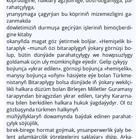
köp­rü­di­gi­ne, halk­la­ry ag­zy­bir­li­ge, dost-do­gan­ly­ga, pa­
ra­hat­çy­ly­ga,
yna­nyş­ma­ga ça­gyr­ýan bu köp­ri­niň mi­ze­mez­li­gi­ni ga­
zan­mak­da
döw­le­ti­mi­ziň dur­mu­şa ge­çir­ýän iş­le­ri­niň bi­möç­ber­di­
gi­ne ki­ta­by
oka­nyň­da ma­gat göz ýe­tir­mek bol­ýar. «He­mi­şe­lik bi­
tarap­lyk –mu­nuň özi bi­ta­rap­ly­gyň ýo­ka­ry gör­nü­şi bo­
lup, bü­tin dün­ýä­de pa­ra­hatçy­ly­gy we howp­suz­ly­gy
gol­da­mak üçin uly müm­kin­çi­li­ge eýe­dir. Ge­lip çy­ky­şy
bo­ýun­ça «yk­rar edi­len», gör­nü­şi bo­ýun­ça «he­mi­şe­lik»,
ma­ny­sy bo­ýun­ça «oňyn» häsi­ýe­te eýe bo­lan Türk­me­
nis­ta­nyň Bi­ta­raply­gy bol­sa dün­ýä­de iň ýo­ka­ry we­kil­çi­
lik­li hal­ka­ra dü­züm bo­lan Bir­le­şen Mil­let­ler Gu­ra­ma­sy
ta­ra­pyn­dan bi­ra­gyz­dan yk­rar edi­len, ta­ry­hy Ka­rar­na­
ma bi­len ber­ki­di­len hal­ka­ra hu­kuk ýag­da­ýy­dyr. Ol öz
göz­başyn­da türk­men hal­ky­nyň
müň­ýyl­lyk­la­ryň do­wa­myn­da baý­dak edi­nen pa­ra­hat­
çy­lyk sö­ýü­ji­lik,
bi­rek-bi­re­ge hor­mat goý­mak, yn­san­per­wer­lik ýa­ly be­
lent adam­kär­çi­lik ýö­rel­ge­le­ri­ni sak­la­ýar» di­ýip, Ar­ka­