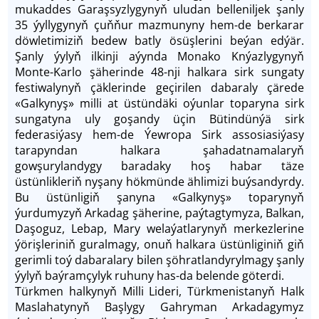
mukaddes Garaşsyzlygynyň uludan belleniljek şanly
35 ýyllygynyň çuňňur mazmunyny hem-de berkarar
döwletimiziň bedew batly ösüşlerini beýan edýär.
Şanly ýylyň ilkinji aýynda Monako Knýazlygynyň
Monte-Karlo şäherinde 48-nji halkara sirk sungaty
festiwalynyň çäklerinde geçirilen dabaraly çärede
«Galkynyş» milli at üstündäki oýunlar toparyna sirk
sungatyna uly goşandy üçin Bütindünýä sirk
federasiýasy hem-de Ýewropa Sirk assosiasiýasy
tarapyndan halkara şahadatnamalaryň
gowşurylandygy baradaky hoş habar täze
üstünlikleriň nyşany hökmünde ählimizi buýsandyrdy.
Bu üstünligiň şanyna «Galkynyş» toparynyň
ýurdumyzyň Arkadag şäherine, paýtagtymyza, Balkan,
Daşoguz, Lebap, Mary welaýatlarynyň merkezlerine
ýörişleriniň guralmagy, onuň halkara üstünliginiň giň
gerimli toý dabaralary bilen şöhratlandyrylmagy şanly
ýylyň baýramçylyk ruhuny has-da belende göterdi.
Türkmen halkynyň Milli Lideri, Türkmenistanyň Halk
Maslahatynyň Başlygy Gahryman Arkadagymyz