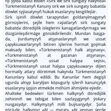
nji ýylda kabul edilen «Sirk we sirk sungaty hakynda»
Türkmenistanyň Kanuny sirk we sirk sungaty babatda
döwlet syýasatynyň hukuk esaslaryny kesgitleýär.
Sirk işiniň döwlet tarapyndan goldanylmagynyň
görnüşlerini, şeýle hem raýatlaryň sirk sungaty
babatda döredijilik isleglerini kanagatlandyrmaga we
düzgünleşdirmäge gönükdirilendir. Mundan başga-
da, ýurdumyzyň atşynaslarynyň we ussat
çapyksuwarlarynyň bitiren işlerine hormat goýmak
maksady bilen, «Türkmenistanyň halk atşynasy»,
«Türkmenistanyň at gazanan atşynasy»,
«Türkmenistanyň ussat halypa seýsi»,
«Türkmenistanyň ussat halypa çapyksuwary» diýen
hormatly atlary döretmek hakynda Türkmenistanyň
Kanunlary kabul edildi. Bu Kanunlar hem degişli
ugurda alnyp barylýan köpugurly işleriň kanunçylyk
esaslaryny üpjün etmekde möhüm ähmiýete eýedir.
Ahalteke bedewleri türkmen halkynyň döredijilik
zehininiň we tebigat bilen sazlaşygynyň ýokary
nusgasydyr. Halkymyzyň milli buýsanjydyr. Şoňa
görä-de, halkymyz «At — myrat», «At agynan ýerde