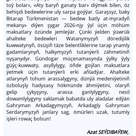
toý bolar», «Aty baryň ganaty bar» diýmek bilen, öz
behişdi bedewlerine uly sarpa goýýar. Garaşsyz, baky
Bitarap Türkmenistan — bedew batly at-myradyň
mekany» diýen şygar 2026-njy ýyl üçin möhüm
maksatlary özünde jemleýär. Çünki ýelden ýüwrük
ahalteke bedewleri Watanymyzyň döredijilik
kuwwatynyň, ösüşiň täze belentliklerine tarap ynamly
gadamlarynyň, halkymyzyň tutanýerli zähmetiniň
nyşanydyr. Gündogar müçenamasynda ýylky ýyly
güýç-kuwwaty, asyllylygy, öňde goýlan maksatlara
ýetmek üçin tutanýerli erki aňladýar. Ahalteke
atlarynyň tohum arassalygyny, dünýä medeniýetiniň
özboluşly hadysasy hökmünde ähmiýetini, olaryň
gelip çykyşyny, arassa ganlylygyny, nesil
dowamlylygyny saklamak babatda uly aladalar edýän
Gahryman Arkadagymyzyň, Arkadagly Gahryman
Serdarymyzyň janlary sag, ömürleri uzak, tutumly
işleri rowaç bolsun!
Azat SEÝDIBAÝEW,