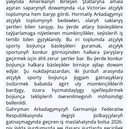
ýakynda Amerikanyň Birleşen Ştatlaryna amala
aşyran saparynyň dowamynda «La Victoria» atçylyk
toplumyna hem baryp gördi. Hormatly Arkadagymyz
atçylyk toplumynyň bedewleri, olaryň saklanyş
şertleri bilen tanşyp, bu ýerde atlary bäsleşiklere
taýýarlamaga niýetlenen mümkinçilikler, seýisleriň iş
tertibi bilen gyzyklandy. Bu iri toplumda atçylyk
sporty boýunça bäsleşikleri guramak, atçylyk
sportunyň konkur görnüşinden halkara ýaryşlary
geçirmek üçin ähli zerur şertler bar. Bu ýerde konkur
boýunça halkara bäsleşikler birnäçe aýlap dowam
edýär. Şu nukdaýnazardan, iki ýurduň arasynda
atçylyk sporty boýunça ýygjam gatnaşyklary
ösdürmek babatda ägirt uly mümkinçilikleriň
bardygy, özara hyzmatdaşlygy işjeňleşdirmek
boýunça teklipleriň öwrenilmeginiň möhümdigi
bellenildi.
Gahryman Arkadagymyzyň Germaniýa Federatiw
Respublikasynda degişli ýolbaşçylaryň
gatnaşmagynda geçiren iş maslahatynda bolsa 2026-
njy ýylda ýurdumyzda we daşary ýurtlarda geçiriljek