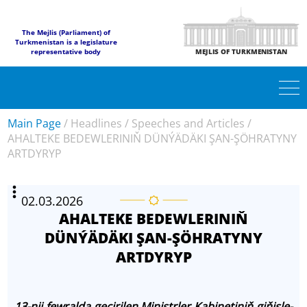
The Mejlis (Parliament) of
Turkmenistan is a legislature
representative body
MEJLIS OF TURKMENISTAN
Main Page
/
Headlines
/
Speeches and Articles
/
AHALTEKE BEDEWLERINIŇ DÜNÝÄDÄKI ŞAN-ŞÖHRATYNY
ARTDYRYP
02.03.2026
AHALTEKE BEDEWLERINIŇ
DÜNÝÄDÄKI ŞAN-ŞÖHRATYNY
ARTDYRYP
13-nji few­ral­da ge­çi­ri­len Mi­nistr­ler Ka­bi­ne­ti­niň gi­ňiş­le­