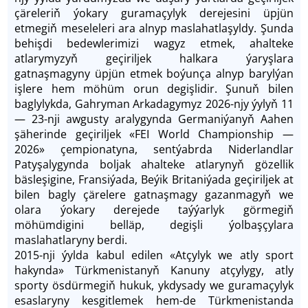
çäreleriň ýokary guramaçylyk derejesini üpjün
etmegiň meseleleri ara alnyp maslahatlaşyldy. Şunda
behişdi bedewlerimizi wagyz etmek, ahalteke
atlarymyzyň geçiriljek halkara ýaryşlara
gatnaşmagyny üpjün etmek boýunça alnyp barylýan
işlere hem möhüm orun degişlidir. Şunuň bilen
baglylykda, Gahryman Arkadagymyz 2026-njy ýylyň 11
— 23-nji awgusty aralygynda Germaniýanyň Aahen
şäherinde geçiriljek «FEI World Championship —
2026» çempionatyna, sentýabrda Niderlandlar
Patyşalygynda boljak ahalteke atlarynyň gözellik
bäsleşigine, Fransiýada, Beýik Britaniýada geçiriljek at
bilen bagly çärelere gatnaşmagy gazanmagyň we
olara ýokary derejede taýýarlyk görmegiň
möhümdigini belläp, degişli ýolbaşçylara
maslahatlaryny berdi.
2015-nji ýylda kabul edilen «Atçylyk we atly sport
hakynda» Türkmenistanyň Kanuny atçylygy, atly
sporty ösdürmegiň hukuk, ykdysady we guramaçylyk
esaslaryny kesgitlemek hem-de Türkmenistanda