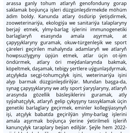
arassa ganly tohum atlaryň genofonduny gorap
saklamak boýunça işleri düzgünleşdirmekde möhüm
ädim boldy. Kanunda atlary ösdürip ýetişdirmek,
zooweterinariýa, ekologiýa we sanitariýa talaplaryny
berjaý etmek, ylmy-barlag işlerini immunogenetiki
barlaglaryň esasynda amala aşyrmak, at
çapyşyklaryny guramak, okuw-türgenleşik we sport
çäreleri geçirilen mahalynda adamlaryň we atlaryň
howpsuzlygyny üpjün etmek, atlar üçin ot-iým
öndürmek, atlary öri meýdanlarynda bakmak,
köpeltmek, daşamak, tebigy şertlere uýgunlaşdyrmak,
atçylykda seçgi-tohumçylyk işini, weterinariýa işini
alyp barmak düzgünleşdirilýär. Mundan başga-da,
synag çapyşyklaryny we atly sport ýaryşlaryny, atlaryň
arasynda gözellik bäsleşiklerini guramak, atly
syýahatçylyk, atlaryň gelip çykyşyny tassyklamak üçin
genetiki barlaglary geçirmek, eminler kollegiýasynyň
işi, atçylyk babatda geçirilýän ylmy-barlag işlerini
amala aşyrmak boýunça ýerine ýetirilmeli işleriň
kanunçylyk taraplary beýan edilýär. Şeýle hem 2022-