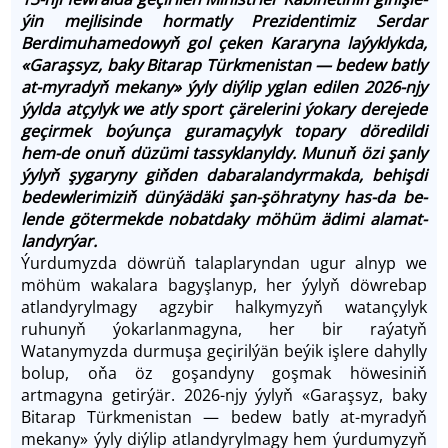
ýin mejli­sin­de hormat­ly Pre­zi­den­ti­miz Ser­dar
Berdimuhamedowyň gol çeken Ka­ra­ry­na la­ýyklyk­da,
«Ga­raş­syz, ba­ky Bi­ta­rap Türk­me­nis­tan — be­dew bat­ly
at-my­ra­dyň me­ka­ny» ýy­ly diý­lip yg­lan edi­len 2026-njy
ýylda at­çy­lyk we at­ly sport çä­re­leri­ni ýo­ka­ry de­re­je­de
ge­çir­mek boýunça gu­ra­ma­çy­lyk to­pa­ry dö­re­dil­di
hem-de onuň dü­zü­mi tassyklanyl­dy. Mu­nuň özi şan­ly
ýy­lyň şy­ga­ry­ny giň­den dabaralandyrmak­da, be­hiş­di
be­dew­le­ri­mi­ziň dün­ýä­dä­ki şan-şöh­ra­ty­ny has-da be­
len­de gö­ter­mek­de no­bat­da­ky mö­hüm ädi­mi ala­mat­
lan­dyr­ýar.
Ýurdumyzda döwrüň talaplaryndan ugur alnyp we
möhüm wakalara bagyşlanyp, her ýylyň döwrebap
atlandyrylmagy agzybir halkymyzyň watançylyk
ruhunyň ýokarlanmagyna, her bir raýatyň
Watanymyzda durmuşa geçirilýän beýik işlere dahylly
bolup, oňa öz goşandyny goşmak höwesiniň
artmagyna getirýär. 2026-njy ýylyň «Garaşsyz, baky
Bitarap Türkmenistan — bedew batly at-myradyň
mekany» ýyly diýlip atlandyrylmagy hem ýurdumyzyň