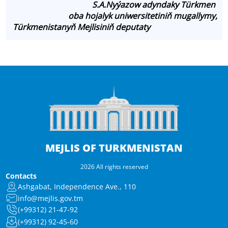
S.A.Nyýazow adyndaky Türkmen
oba hojalyk uniwersitetiniň mugallymy,
Türkmenistanyň Mejlisiniň deputaty
MEJLIS OF TURKMENISTAN
2026 All rights reserved
Contacts
Ashgabat, Independence Ave., 110
info@mejlis.gov.tm
(+99312) 21-47-92
(+99312) 92-45-60