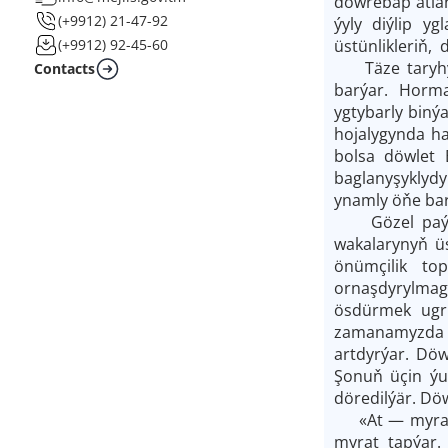
döwrebap atla
(+9912) 21-47-92
ýyly diýlip y
üstünlikleriň, 
(+9912) 92-45-60
Täze taryhy e
Contacts
barýar. Horma
ygtybarly biný
hojalygynda ha
bolsa döwlet 
baglanyşyklydyr
ynamly öňe bar
Gözel paýtagt
wakalarynyň üs
önümçilik top
ornaşdyrylmag
ösdürmek ugru
zamanamyzda te
artdyrýar. Döw
Şonuň üçin ýur
döredilýär. Dö
«At — myrat» 
myrat tapýar.