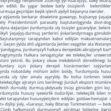
ndyrylmagy netijesinde 2026-njy ýyl «Garaşsyz, baky Bit
glan edildi. Bu şygar bedew batly ösüşleriň belentli
durmuşa geçirilýän beýik işleriň aýdyň beýanyna öwrüler.
ýýamda berkarar döwletine guwanyp, buýsanyp ýaşaýan
tly Prezidentimiziň parasatly baştutanlygynda dost-doga
adyna daýanýan ýurdumyzda uly ösüşler gazanylýar, belent
lkyň ýaşaýyş-durmuş şertlerini ýokarlandyrmaga gönükdiri
Baştutanymyz tarapyndan kabul edilýän maksatnamalaryň
. Geçen ýylda ähli ulgamlarda ýetilen sepgitler ata Watanymy
ýandygyna, ýurdumyzyň halkara derejedäki abraýynyň barh
ymyzda Halkara senagatçylar we telekeçiler uniwersite
tüni ýetirdi. Bu ýokary okuw mekdebiniň döredilmegi Sen
lumlary üçin ýokary derejeli hünärmenleri taýýarlam
ynda nobatdaky möhüm ädim boldy. Ýurdumyzda hususy u
nda uly işler amala aşyryldy. Bu bolsa türkmen telekeçi
lekeçilige aýratyn üns berilmegi ýurduň eksport mümkinçi
letiň durnukly durmuş-ykdysady ösüşi gönüden göni kiçi w
dumyzda hususy işewürlik ösdürilýär, telekeçilik bilen 
wlet tarapyndan hususyýetçilere edilýän goldaw-hemaýat ö
diýlişi ýaly, «Garasyz, baky Bitarap Türkmenistan — bed
 Çünki halkymyzyň durmuşynyň aýrylmaz bölegine öwrüle