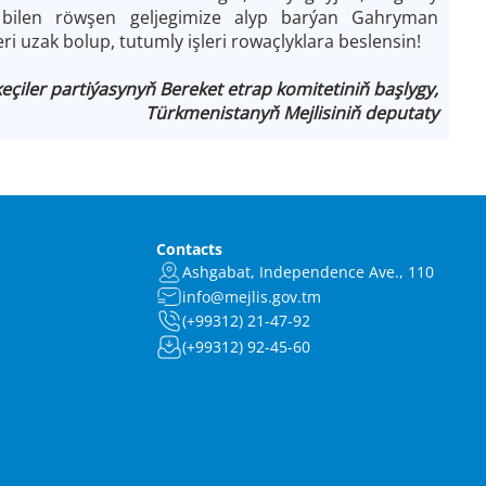
bilen röwşen geljegimize alyp barýan Gahryman
uzak bolup, tutumly işleri rowaçlyklara beslensin!
iler partiýasynyň Bereket etrap komitetiniň başlygy,
Türkmenistanyň Mejlisiniň deputaty
Contacts
Ashgabat, Independence Ave., 110
info@mejlis.gov.tm
(+99312) 21-47-92
(+99312) 92-45-60