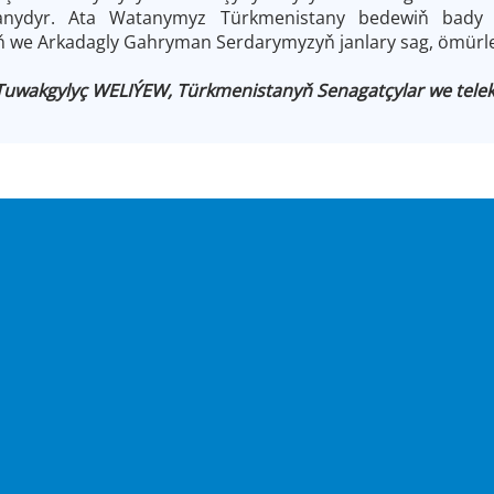
şanydyr. Ata Watanymyz Türkmenistany bedewiň bady 
we Arkadagly Gahryman Serdarymyzyň janlary sag, ömürleri 
Tuwakgylyç WELIÝEW, Türkmenistanyň Senagatçylar we telekeç