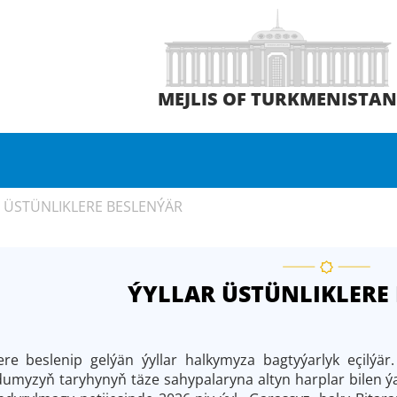
MEJLIS OF TURKMENISTA
 ÜSTÜNLIKLERE BESLENÝÄR
ÝYLLAR ÜSTÜNLIKLERE
beslenip gelýän ýyllar halkymyza bagtyýarlyk eçilýär.
myzyň taryhynyň täze sahypalaryna altyn harplar bilen ýaz