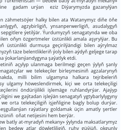
arap Türkmenistan — bedew batly at-myradyň mekany»
klerine gadam urýan eziz Diýarymyzda gazanylýan
 zähmetsöýer halky bilen ata Watanymyz diňe öňe
nlygyň, agzybirligiň, ynsanperwerligiň, asudalygyň
 sepgitlere ýetilýär. Ýurdumyzyň senagatynda we oba
len oňyn özgertmeler üstünlikli amala aşyrylýar. Bu
 üstünlikli durmuşa geçirilýändigi bilen aýrylmaz
zyň täze belentlikleriň ýoly bilen aýdyň geljege tarap
a ýokarlanýandygyna şaýatlyk etdi.
tiniň açylyp ulanmaga berilmegi geçen ýylyň şanly
agatçylar we telekeçiler birleşmesiniň agzalarynyň
akda, milli bilim ulgamyna halkara tejribeleriň
lgamy höweslendirmek, kiçi we orta telekeçiligi
lerini öndürijilikli işlemäge ruhlandyrýar. Ajaýyp
ligini we gaýtadan işleýän senagatyň ygtybarlylygyny
e orta telekeçiligiň işjeňligine bagly bolup durýar.
meşgullanýan raýatlary goldamak üçin amatly şertler
züniň oňat netijesini hem berýär.
ew batly at-myradyň mekany» ýylynda maksatlarymyz
n bedew atlar döwletliligiň, ruhy güýjüň, okgunly