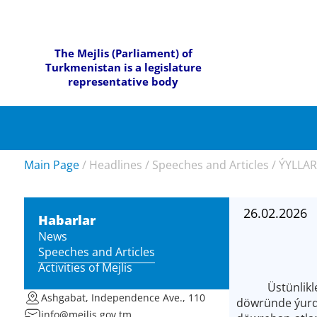
The Mejlis (Parliament) of
Turkmenistan is a legislature
representative body
Main Page
/
Headlines
/
Speeches and Articles
/
ÝYLLAR
26.02.2026
Habarlar
News
Speeches and Articles
Activities of Mejlis
Üstünliklere 
Ashgabat, Independence Ave., 110
döwründe ýurdu
info@mejlis.gov.tm